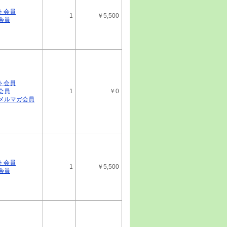
28
ト会員
1
￥5,500
特選レポート（無料版） ＩＡＣＥトラベ
会員
号 最新 343A・東証スタンダード
25
IR戦略分析レポート ＥＮＥＣＨＡＮＧＥ
最新 4169・東証グロース
20
ト会員
IR戦略分析レポート エコミック 最
会員
1
￥0
02・東証スタンダード
ルメルマガ会員
17
IR戦略分析レポート 駅探 最新
・東証グロース
16
IR戦略分析レポート （株）オーケーエ
 6229・東証スタンダード
ト会員
1
￥5,500
会員
11
IR戦略分析レポート ナカニシ 最新
・東証スタンダード
04
IR戦略分析レポート ＵＮＩＣＯＮホール
ス 最新 407A・東証スタンダード