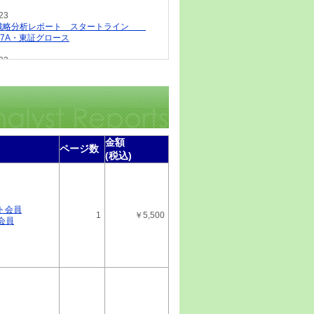
23
IR戦略分析レポート スタートライン
77A・東証グロース
22
IR戦略分析レポート ミナトホールディン
新 6862・東証スタンダード
21
IR戦略分析レポート ウイングアーク１ｓ
 最新 4432・東証プライム
金額
ページ数
21
(税込)
特選レポート（無料版） ＺＥＴＡ 7月
 6031・東証グロース
18
IR戦略分析レポート （株）ピアズ 最
ト会員
1
￥5,500
66・東証グロース
会員
17
IR戦略分析レポート サンコール 最
85・東証スタンダード
16
IR戦略分析レポート ライオン事務器
23A・東証スタンダード