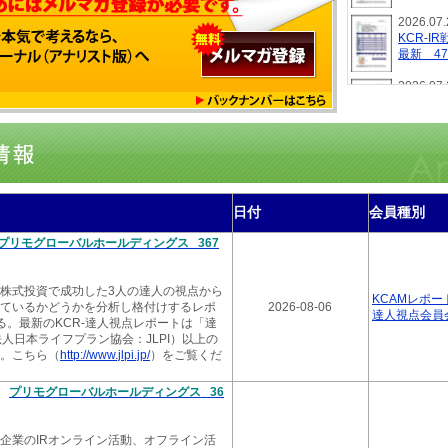
2026.07.
KCR-
最新 4
2026.07.
KCR-
グス 最
2026.07.
KCR-
ｔ（株）
日付
会員種別
2026.07.
KCR-
プリモグローバルホールディングス 367
号 最新
2026.07.
株式投資で成功した3人の達人の視点から
KCR-
KCAMレポー
ているかどうかを分析し格付けするレポ
2026-08-06
新 70
達人視点会員
る。最新のKCR-達人視点レポートは「達
人日本ライフプラン協会：JLPI）以上の
2026.07.
。こちら（
http://www.jlpi.jp/
）をご覧くだ
KCR-
新 59
新
プリモグローバルホールディングス 36
2026.07.
KCR-
最新 4
該企業のIRオンライン活動、オフライン活