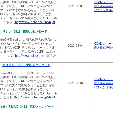
ト充実度、IR経営戦略レベルの5つの視点か
KCAMレポー
2026.07.
ポートであり、KCR総研では企業のIRへ
2026-08-06
達人視点会員
KCR-
マンスに大きな影響を与えることから格
IRチャンネ
イ 最新
IRチャンネルで無料公開されています。
Rチャンネルメルマガ会員としてKBJメール
2026.07.
。こちら（
http://www.ir-channel.jp/kbj.ht
KCR-
新 41
オリジン 6513 東証スタンダード
2026.07.
株式投資で成功した3人の達人の視点から
KCR-
ているかどうかを分析し格付けするレポ
KCAMレポー
2026-08-04
最新 5
る。最新のKCR-達人視点レポートは「達
達人視点会員
人日本ライフプラン協会：JLPI）以上の
2026.07.
。こちら（
http://www.jlpi.jp/
）をご覧くだ
KCR-
月号 最
新
オリジン 6513 東証スタンダード
2026.07.
該企業のIRオンライン活動、オフライン活
KCR-
ト充実度、IR経営戦略レベルの5つの視点か
新 67
KCAMレポー
ポートであり、KCR総研では企業のIRへ
2026-08-04
達人視点会員
マンスに大きな影響を与えることから格
2026.07.
IRチャンネ
IRチャンネルで無料公開されています。
KCR-
Rチャンネルメルマガ会員としてKBJメール
新 23
。こちら（
http://www.ir-channel.jp/kbj.ht
2026.06.
KCR-
（株）J-MAX 3422 東証スタンダード
スク 最