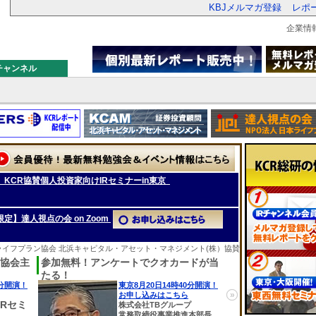
KBJメルマガ登録
レポ
企業情
チャンネル
無料】KCR協賛個人投資家向けIRセミナーin東京
限定】達人視点の会 on Zoom
本ライフプラン協会 北浜キャピタル・アセット・マネジメント(株）協賛
ト協会主
参加無料！アンケートでクオカードが当
たる！
0分開演！
東京8月20日14時40分開演！
»
お申し込みはこちら
Rセミ
株式会社TBグループ
常務取締役事業推進本部長