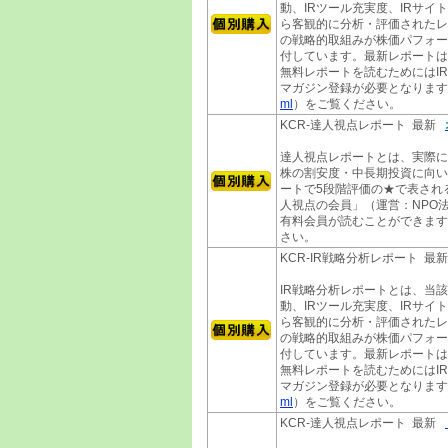
動、IRツール充実度、IRサイ
ら客観的に分析・評価されたレ
の戦略的取組みが株価パフォー
付しています。最新レポートは
無料レポートを読むためにはI
マガジン登録が必要となります
ml
）をご覧ください。
KCR-達人視点レポート 最新
達人視点レポートとは、実際に
株の割安度・中長期投資に向い
ートで5段階評価の★で表され
人視点の会員」（運営：NPO法
有料会員が読むことができます
さい。
KCR-IR戦略分析レポート 最
IR戦略分析レポートとは、当
動、IRツール充実度、IRサイ
ら客観的に分析・評価されたレ
の戦略的取組みが株価パフォー
付しています。最新レポートは
無料レポートを読むためにはI
マガジン登録が必要となります
ml
）をご覧ください。
KCR-達人視点レポート 最新