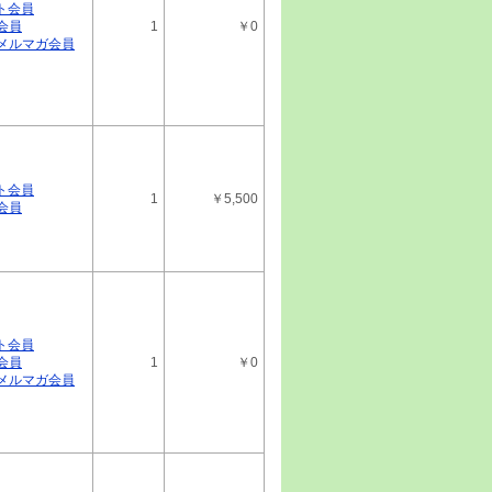
ト会員
14
会員
1
￥0
IR戦略分析レポート グローバルウェ
ルメルマガ会員
 3936・東証グロース
12
IR戦略分析レポート アスマーク 最
97・東証スタンダード
11
IR戦略分析レポート ＳＱＵＥＥＺＥ
ト会員
1
￥5,500
58A・東証グロース
会員
08
特選レポート（無料版） ＴＢグループ 8
新 6775・東証スタンダード
06
IR戦略分析レポート ＴＢグループ 最
75・東証スタンダード
ト会員
会員
1
￥0
01
ルメルマガ会員
IR戦略分析レポート プラネット 最
91・東証スタンダード
29
IR戦略分析レポート テクセンドフォトマ
新 429A・東証プライム