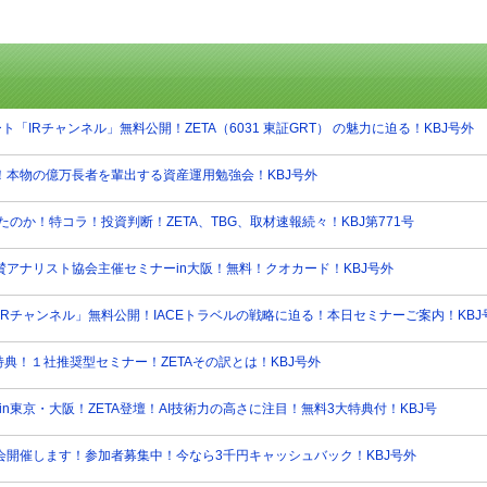
2026.05.
KCR-I
Grou
2026.05.
KCR-
ト「IRチャンネル」無料公開！ZETA（6031 東証GRT） の魅力に迫る！KBJ号外
新 67
2026.05.
！本物の億万長者を輩出する資産運用勉強会！KBJ号外
KCR-
ド 最新
のか！特コラ！投資判断！ZETA、TBG、取材速報続々！KBJ第771号
2026.05.
KCR-
新 21
協賛アナリスト協会主催セミナーin大阪！無料！クオカード！KBJ号外
2026.05.
Rチャンネル」無料公開！IACEトラベルの戦略に迫る！本日セミナーご案内！KBJ
KCR-
最新 9
典！１社推奨型セミナー！ZETAその訳とは！KBJ号外
2026.04.
KCR-
6309
in東京・大阪！ZETA登壇！AI技術力の高さに注目！無料3大特典付！KBJ号
2026.04.
会開催します！参加者募集中！今なら3千円キャッシュバック！KBJ号外
KCR-
業 最新