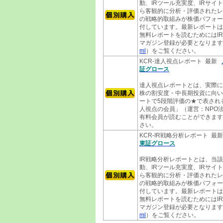
動、IRツール充実度、IRサイ
ら客観的に分析・評価されたレ
の戦略的取組みが株価パフォー
付しています。最新レポートは
無料レポートを読むためにはI
マガジン登録が必要となります
ml
）をご覧ください。
KCR-達人視点レポート 最新
証グロース
達人視点レポートとは、実際に
株の割安度・中長期投資に向い
ートで5段階評価の★で表され
人視点の会員」（運営：NPO法
有料会員が読むことができます
さい。
KCR-IR戦略分析レポート 最
東証グロース
IR戦略分析レポートとは、当
動、IRツール充実度、IRサイ
ら客観的に分析・評価されたレ
の戦略的取組みが株価パフォー
付しています。最新レポートは
無料レポートを読むためにはI
マガジン登録が必要となります
ml
）をご覧ください。