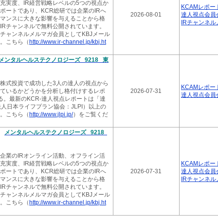
ト充実度、IR経営戦略レベルの5つの視点か
KCAMレポー
ポートであり、KCR総研では企業のIRへ
2026.06.
2026-08-01
達人視点会員
マンスに大きな影響を与えることから格
KCR-
IRチャンネ
IRチャンネルで無料公開されています。
4392
Rチャンネルメルマガ会員としてKBJメール
。こちら（
http://www.ir-channel.jp/kbj.ht
2026.06.
KCR-
新 52
メンタルヘルステクノロジーズ 9218 東
2026.05.
KCR-
株式投資で成功した3人の達人の視点から
KCAMレポー
新 37
ているかどうかを分析し格付けするレポ
2026-07-31
達人視点会員
る。最新のKCR-達人視点レポートは「達
2026.05.
人日本ライフプラン協会：JLPI）以上の
KCR-
。こちら（
http://www.jlpi.jp/
）をご覧くだ
ン 最新
新
メンタルヘルステクノロジーズ 9218
2026.05.
KCR-
ョン 最
該企業のIRオンライン活動、オフライン活
ト充実度、IR経営戦略レベルの5つの視点か
KCAMレポー
2026.05.
ポートであり、KCR総研では企業のIRへ
2026-07-31
達人視点会員
KCR-
マンスに大きな影響を与えることから格
IRチャンネ
6191
IRチャンネルで無料公開されています。
Rチャンネルメルマガ会員としてKBJメール
2026.05.
。こちら（
http://www.ir-channel.jp/kbj.ht
KCR-
ル 34