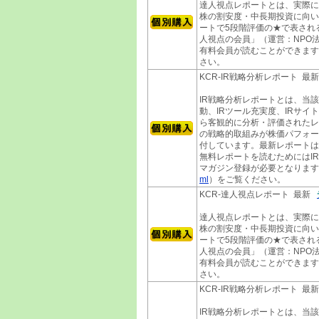
達人視点レポートとは、実際に
株の割安度・中長期投資に向い
ートで5段階評価の★で表され
人視点の会員」（運営：NPO法
有料会員が読むことができます
さい。
KCR-IR戦略分析レポート 最
IR戦略分析レポートとは、当
動、IRツール充実度、IRサイ
ら客観的に分析・評価されたレ
の戦略的取組みが株価パフォー
付しています。最新レポートは
無料レポートを読むためにはI
マガジン登録が必要となります
ml
）をご覧ください。
KCR-達人視点レポート 最新
達人視点レポートとは、実際に
株の割安度・中長期投資に向い
ートで5段階評価の★で表され
人視点の会員」（運営：NPO法
有料会員が読むことができます
さい。
KCR-IR戦略分析レポート 最
IR戦略分析レポートとは、当