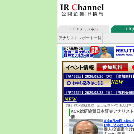
ＩＰＯチャンネル
ＩＲ
アナリストレポート一覧
【第462回】2026/08/20（木）【参加
NEW
【第463回】2020/08/23（日）【有料会員
NEW
（株）KCR総研主催 広田証券 NPO法人日
KCR総研協賛日本証券アナリス
催
東京8月20日14時4
«
お申し込みはこちら
個人投資家向けI
ナーin 東京