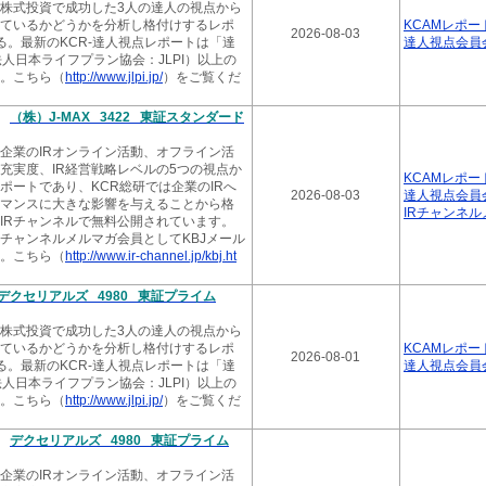
株式投資で成功した3人の達人の視点から
2026.06.
ているかどうかを分析し格付けするレポ
KCAMレポー
2026-08-03
KCR-
る。最新のKCR-達人視点レポートは「達
達人視点会員
ル 6月
人日本ライフプラン協会：JLPI）以上の
。こちら（
http://www.jlpi.jp/
）をご覧くだ
2026.06.
KCR-
新
（株）J-MAX 3422 東証スタンダード
（株） 
該企業のIRオンライン活動、オフライン活
2026.06.
ト充実度、IR経営戦略レベルの5つの視点か
KCAMレポー
KCR-
ポートであり、KCR総研では企業のIRへ
2026-08-03
達人視点会員
新 38
マンスに大きな影響を与えることから格
IRチャンネ
IRチャンネルで無料公開されています。
2026.06.
Rチャンネルメルマガ会員としてKBJメール
KCR-
。こちら（
http://www.ir-channel.jp/kbj.ht
3646
デクセリアルズ 4980 東証プライム
2026.06.
KCR-
株式投資で成功した3人の達人の視点から
ム 最新
ているかどうかを分析し格付けするレポ
KCAMレポー
2026-08-01
る。最新のKCR-達人視点レポートは「達
達人視点会員
2026.06.
人日本ライフプラン協会：JLPI）以上の
KCR-
。こちら（
http://www.jlpi.jp/
）をご覧くだ
7716
新
デクセリアルズ 4980 東証プライム
2026.06.
KCR-
該企業のIRオンライン活動、オフライン活
ディング