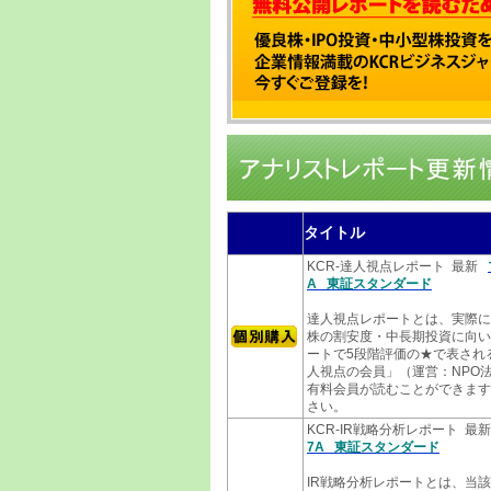
タイトル
KCR-達人視点レポート 最新
A 東証スタンダード
達人視点レポートとは、実際に
株の割安度・中長期投資に向い
ートで5段階評価の★で表され
人視点の会員」（運営：NPO法
有料会員が読むことができます
さい。
KCR-IR戦略分析レポート 最
7A 東証スタンダード
IR戦略分析レポートとは、当