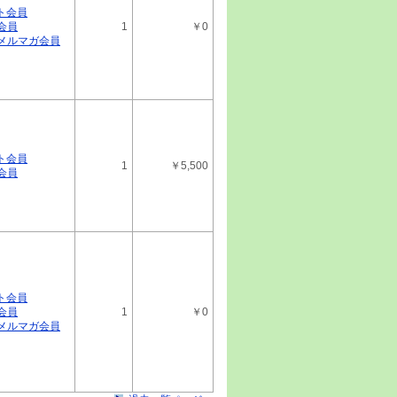
ト会員
02
会員
1
￥0
IR戦略分析レポート FIG 最新
ルメルマガ会員
・東証プライム
01
IR戦略分析レポート Ａｒｅｎｔ 最
54・東証グロース
28
IR戦略分析レポート ジョルダン 最
ト会員
10・東証スタンダード
1
￥5,500
会員
26
IR戦略分析レポート イー・ガーディア
 6050・東証プライム
25
IR戦略分析レポート （株）エクスモーシ
新 4394・東証グロース
ト会員
21
会員
1
￥0
IR戦略分析レポート エアトリ 最新
ルメルマガ会員
・東証プライム
20
IR戦略分析レポート ＩＡＣＥトラベ
3A・東証スタンダード